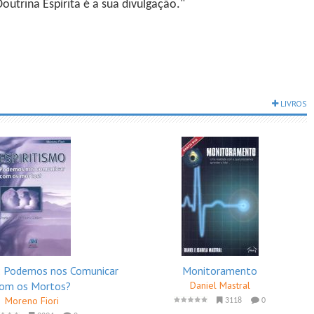
utrina Espírita é a sua divulgação."
LIVROS
o: Podemos nos Comunicar
Monitoramento
om os Mortos?
Daniel Mastral
Moreno Fiori
3118
0