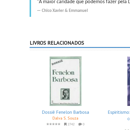
"A maior caridade que podemos fazer pela Do
Chico Xavier
&
Emmanuel
LIVROS RELACIONADOS
Dossiê Fenelon Barbosa
Espiritism
Dalva S. Souza
c
2742
0