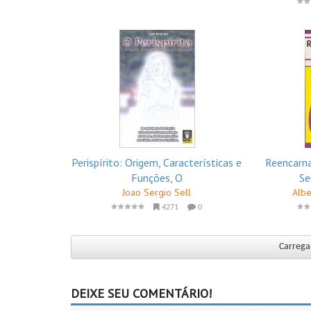
Perispírito: Origem, Características e
Reencarna
Funções, O
Se
Joao Sergio Sell
Albe
4271
0
Carregar
DEIXE SEU COMENTÁRIO!