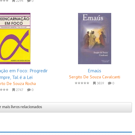
2294
0
ção em Foco: Progredir
Emaús
mpre, Tal é a Lei
Sergito De Souza Cavalcanti
rto De Souza Rocha
3659
0
2747
0
 mais livros relacionados