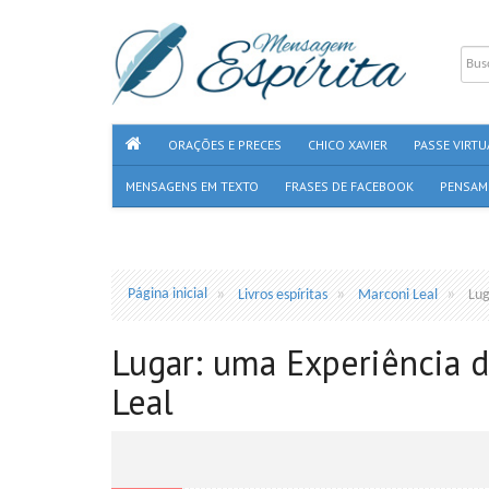
ORAÇÕES E PRECES
CHICO XAVIER
PASSE VIRTU
MENSAGENS EM TEXTO
FRASES DE FACEBOOK
PENSAM
Página inicial
Livros espíritas
Marconi Leal
Lug
Lugar: uma Experiência 
Leal