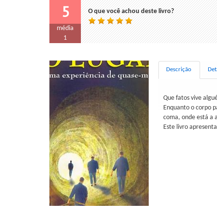
5
O que você achou deste livro?
média
1
Descrição
Det
Que fatos vive alg
Enquanto o corpo pa
coma, onde está a 
Este livro apresent