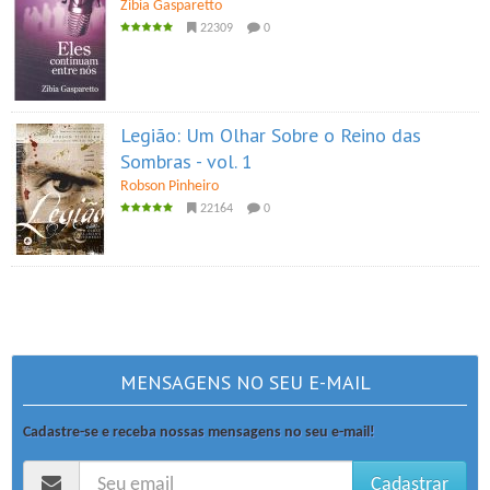
Zibia Gasparetto
22309
0
Legião: Um Olhar Sobre o Reino das
Sombras - vol. 1
Robson Pinheiro
22164
0
MENSAGENS NO SEU E-MAIL
Cadastre-se e receba nossas mensagens no seu e-mail!
Cadastrar