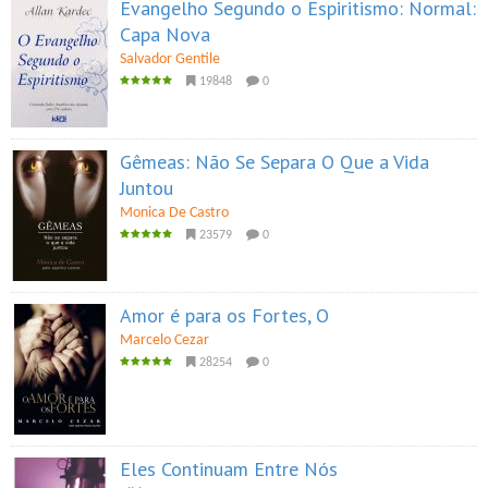
Evangelho Segundo o Espiritismo: Normal:
Capa Nova
Salvador Gentile
19848
0
Gêmeas: Não Se Separa O Que a Vida
Juntou
Monica De Castro
23579
0
Amor é para os Fortes, O
Marcelo Cezar
28254
0
Eles Continuam Entre Nós