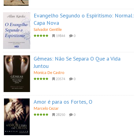
Evangelho Segundo o Espiritismo: Normal:
Capa Nova
Salvador Gentile
19844
0
Gêmeas: Não Se Separa O Que a Vida
Juntou
Monica De Castro
23574
0
Amor é para os Fortes, O
Marcelo Cezar
28250
0