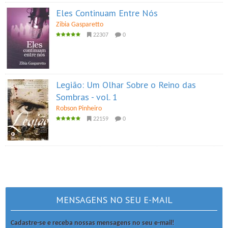
Eles Continuam Entre Nós
Zibia Gasparetto
22307
0
Legião: Um Olhar Sobre o Reino das
Sombras - vol. 1
Robson Pinheiro
22159
0
MENSAGENS NO SEU E-MAIL
Cadastre-se e receba nossas mensagens no seu e-mail!