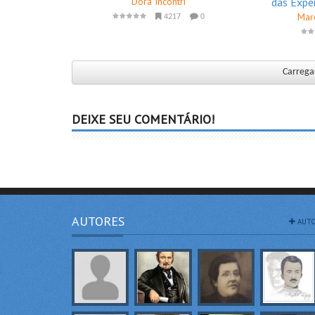
Dora Incontri
das Expe
Mar
4217
0
Carregar
DEIXE SEU COMENTÁRIO!
AUTORES
AUTO