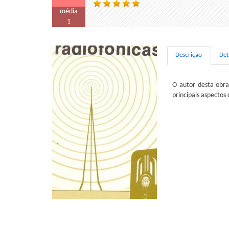
média
1
Descrição
Det
O autor desta obra
principais aspectos 