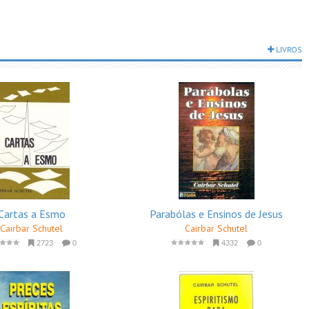
LIVROS
Cartas a Esmo
Parabólas e Ensinos de Jesus
Cairbar Schutel
Cairbar Schutel
2723
0
4332
0