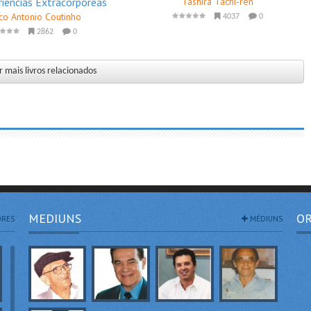
riências Extracorpóreas
Tashira Tachi-ren
co Antonio Coutinho
4037
0
2862
0
 mais livros relacionados
MEDIUNS
OR
RES
MÉDIUNS