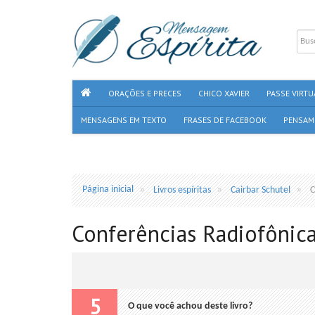
ORAÇÕES E PRECES
CHICO XAVIER
PASSE VIRTU
MENSAGENS EM TEXTO
FRASES DE FACEBOOK
PENSAM
Página inicial
Livros espíritas
Cairbar Schutel
C
Conferências Radiofônicas
5
O que você achou deste livro?