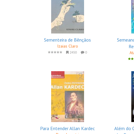
Sementeira de Bênçãos
Semeand
Izaias Claro
Re
At
2450
0
Para Entender Allan Kardec
Além do C