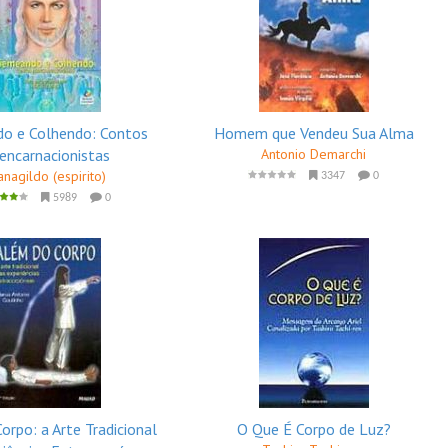
o e Colhendo: Contos
Homem que Vendeu Sua Alma
encarnacionistas
Antonio Demarchi
anagildo (espirito)
3347
0
5989
0
orpo: a Arte Tradicional
O Que É Corpo de Luz?