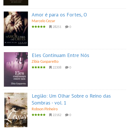
Amor é para os Fortes, O
Marcelo Cezar
28251
0
Eles Continuam Entre Nós
Zibia Gasparetto
22308
0
Legião: Um Olhar Sobre o Reino das
Sombras - vol. 1
Robson Pinheiro
22162
0