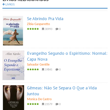
LIVROS
Se Abrindo Pra Vida
Zibia Gasparetto
30993
0
Evangelho Segundo o Espiritismo: Normal:
Capa Nova
Salvador Gentile
19845
0
Gêmeas: Não Se Separa O Que a Vida
Juntou
Monica De Castro
23579
0