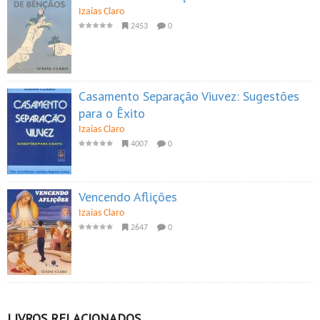
Izaias Claro
2453
0
Casamento Separação Viuvez: Sugestões
para o Êxito
Izaias Claro
4007
0
Vencendo Aflições
Izaias Claro
2647
0
LIVROS RELACIONADOS