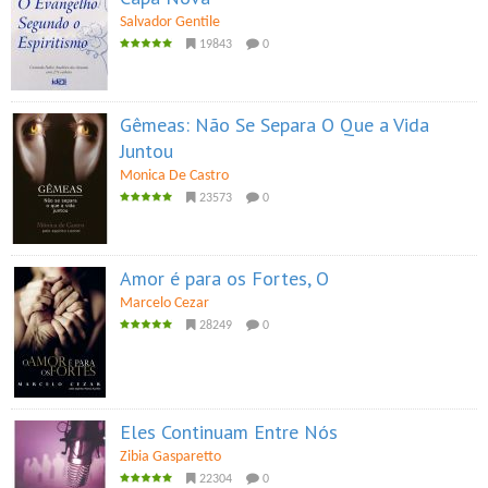
Salvador Gentile
19843
0
Gêmeas: Não Se Separa O Que a Vida
Juntou
Monica De Castro
23573
0
Amor é para os Fortes, O
Marcelo Cezar
28249
0
Eles Continuam Entre Nós
Zibia Gasparetto
22304
0