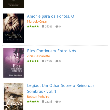
Amor é para os Fortes, O
Marcelo Cezar
28249
0
Eles Continuam Entre Nós
Zibia Gasparetto
22304
0
Legião: Um Olhar Sobre o Reino das
Sombras - vol. 1
Robson Pinheiro
22158
0