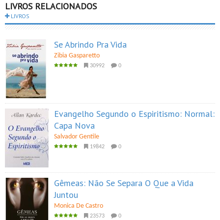
LIVROS RELACIONADOS
LIVROS
Se Abrindo Pra Vida
Zibia Gasparetto
30992
0
Evangelho Segundo o Espiritismo: Normal:
Capa Nova
Salvador Gentile
19842
0
Gêmeas: Não Se Separa O Que a Vida
Juntou
Monica De Castro
23573
0