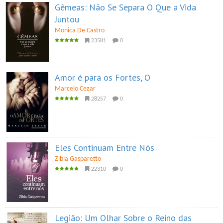
Gêmeas: Não Se Separa O Que a Vida
Juntou
Monica De Castro
23581
0
Amor é para os Fortes, O
Marcelo Cezar
28257
0
Eles Continuam Entre Nós
Zibia Gasparetto
22310
0
Legião: Um Olhar Sobre o Reino das