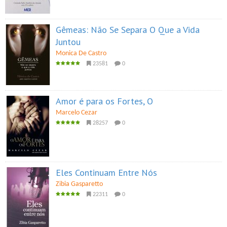
Gêmeas: Não Se Separa O Que a Vida
Juntou
Monica De Castro
23581
0
Amor é para os Fortes, O
Marcelo Cezar
28257
0
Eles Continuam Entre Nós
Zibia Gasparetto
22311
0