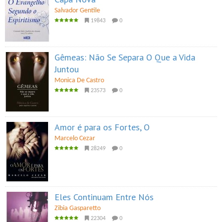
Salvador Gentile
19843
0
Gêmeas: Não Se Separa O Que a Vida
Juntou
Monica De Castro
23573
0
Amor é para os Fortes, O
Marcelo Cezar
28249
0
Eles Continuam Entre Nós
Zibia Gasparetto
22304
0