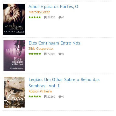
Amor é para os Fortes, O
Marcelo Cezar
28250
0
Eles Continuam Entre Nós
Zibia Gasparetto
22307
0
Legião: Um Olhar Sobre o Reino das
Sombras - vol. 1
Robson Pinheiro
22160
0