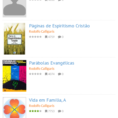
4030
0
Páginas de Espiritismo Cristão
Rodolfo Calligaris
4759
0
Parábolas Evangélicas
Rodolfo Calligaris
4074
0
Vida em Família, A
Rodolfo Calligaris
7753
0