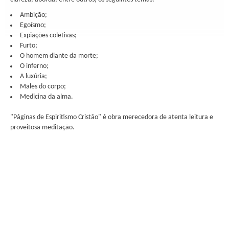
Ambição;
Egoísmo;
Expiações coletivas;
Furto;
O homem diante da morte;
O inferno;
A luxúria;
Males do corpo;
Medicina da alma.
"Páginas de Espiritismo Cristão" é obra merecedora de atenta leitura e
proveitosa meditação.