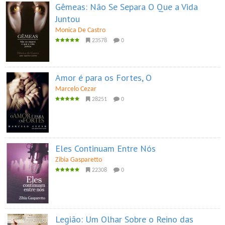
Gêmeas: Não Se Separa O Que a Vida
Juntou
Monica De Castro
23578
0
Amor é para os Fortes, O
Marcelo Cezar
28251
0
Eles Continuam Entre Nós
Zibia Gasparetto
22308
0
Legião: Um Olhar Sobre o Reino das