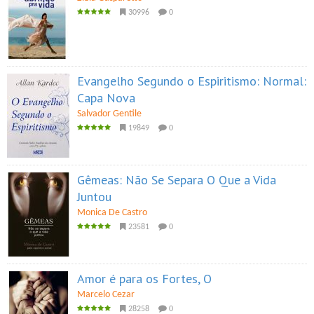
30996
0
Evangelho Segundo o Espiritismo: Normal:
Capa Nova
Salvador Gentile
19849
0
Gêmeas: Não Se Separa O Que a Vida
Juntou
Monica De Castro
23581
0
Amor é para os Fortes, O
Marcelo Cezar
28258
0