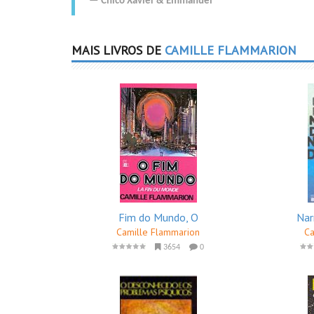
Chico Xavier
&
Emmanuel
MAIS LIVROS DE
CAMILLE FLAMMARION
Fim do Mundo, O
Nar
Camille Flammarion
Ca
3654
0