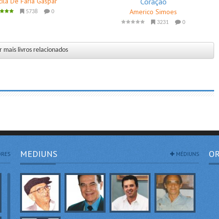
cila De Faria Gaspar
Coração
Americo Simoes
5738
0
3231
0
 mais livros relacionados
MEDIUNS
OR
RES
MÉDIUNS