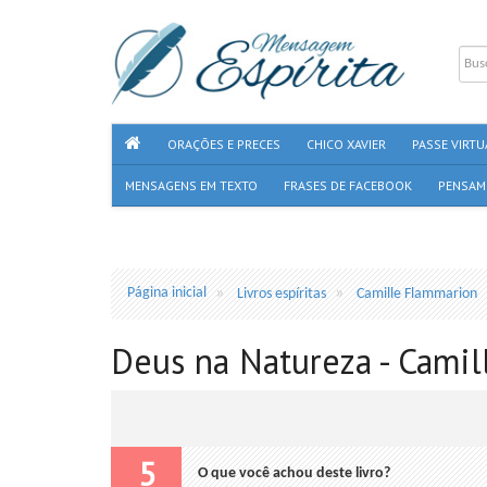
ORAÇÕES E PRECES
CHICO XAVIER
PASSE VIRTU
MENSAGENS EM TEXTO
FRASES DE FACEBOOK
PENSAM
Página inicial
Livros espíritas
Camille Flammarion
Deus na Natureza - Cami
5
O que você achou deste livro?