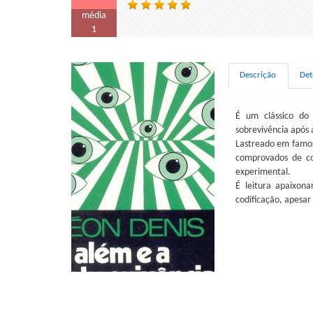
média
1
Descrição
Det
É um clássico do
sobrevivência após 
Lastreado em famoso
comprovados de co
experimental.
É leitura apaixon
codificação, apesar