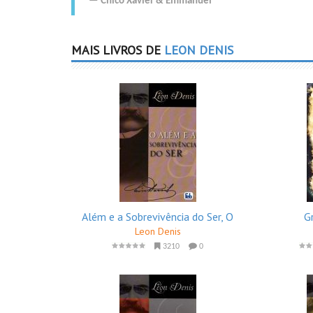
Chico Xavier
&
Emmanuel
MAIS LIVROS DE
LEON DENIS
Além e a Sobrevivência do Ser, O
G
Leon Denis
3210
0