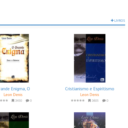
LIVROS
rande Enigma, O
Cristianismo e Espiritismo
Leon Denis
Leon Denis
3450
0
3605
0