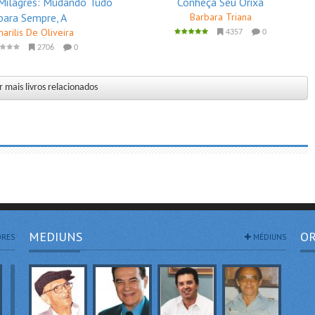
Milagres: Mudando Tudo
Conheça Seu Orixá
para Sempre, A
Barbara Triana
arilis De Oliveira
4357
0
2706
0
 mais livros relacionados
MEDIUNS
OR
RES
MÉDIUNS