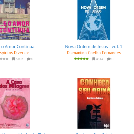
 E o Amor Continua
Nova Ordem de Jesus - vol. 1
spiritos Diversos
Diamantino Coelho Fernandes
5102
0
4144
0