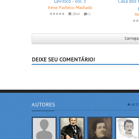
Levítico - vol. 3
Casa dos 
Irene Pacheco Machado
Am
2844
0
Carregar
DEIXE SEU COMENTÁRIO!
AUTORES
AUTO