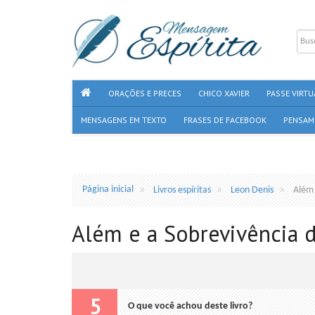
ORAÇÕES E PRECES
CHICO XAVIER
PASSE VIRTU
MENSAGENS EM TEXTO
FRASES DE FACEBOOK
PENSAM
Página inicial
Livros espíritas
Leon Denis
Além 
Além e a Sobrevivência d
5
O que você achou deste livro?