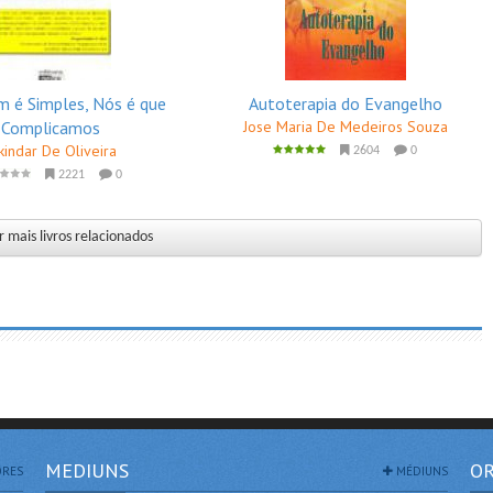
m é Simples, Nós é que
Autoterapia do Evangelho
Complicamos
Jose Maria De Medeiros Souza
kindar De Oliveira
2604
0
2221
0
 mais livros relacionados
MEDIUNS
OR
RES
MÉDIUNS