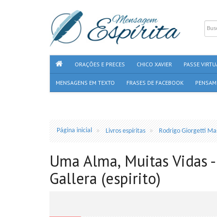
ORAÇÕES E PRECES
CHICO XAVIER
PASSE VIRTU
MENSAGENS EM TEXTO
FRASES DE FACEBOOK
PENSAM
Página inicial
Livros espíritas
Rodrigo Giorgetti Mar
Uma Alma, Muitas Vidas -
Gallera (espirito)