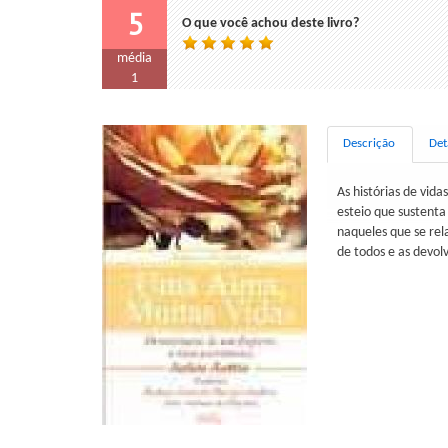
5
O que você achou deste livro?
média
1
Descrição
Det
As histórias de vid
esteio que sustenta
naqueles que se rel
de todos e as devol