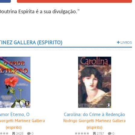
utrina Espírita é a sua divulgação."
INEZ GALLERA (ESPIRITO)
LIVROS
Amor Eterno, O
Carolina: do Crime à Redenção
iorgetti Martinez Gallera
Rodrigo Giorgetti Martinez Gallera
(espirito)
(espirito)
3428
0
2787
0