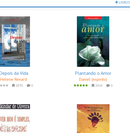
LIVROS
Depois da Vida
Plantando o Amor
Helene Renard
Daniel (espirito)
2670
0
2414
0