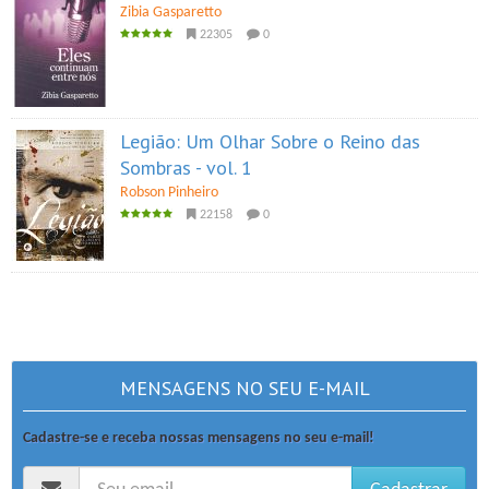
Zibia Gasparetto
22305
0
Legião: Um Olhar Sobre o Reino das
Sombras - vol. 1
Robson Pinheiro
22158
0
MENSAGENS NO SEU E-MAIL
Cadastre-se e receba nossas mensagens no seu e-mail!