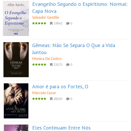
Evangelho Segundo o Espiritismo: Normal:
Capa Nova
Salvador Gentile
19843
0
Gêmeas: Não Se Separa O Que a Vida
Juntou
Monica De Castro
23573
0
Amor é para os Fortes, O
Marcelo Cezar
28249
0
Eles Continuam Entre Nós