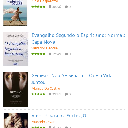
Zibia Gasparetto
30996
0
Evangelho Segundo o Espiritismo: Normal:
Capa Nova
Salvador Gentile
19849
0
Gêmeas: Não Se Separa O Que a Vida
Juntou
Monica De Castro
23581
0
Amor é para os Fortes, O
Marcelo Cezar