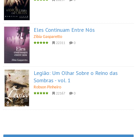
28257
0
Eles Continuam Entre Nós
Zibia Gasparetto
22311
0
Legião: Um Olhar Sobre o Reino das
Sombras - vol. 1
Robson Pinheiro
22167
0