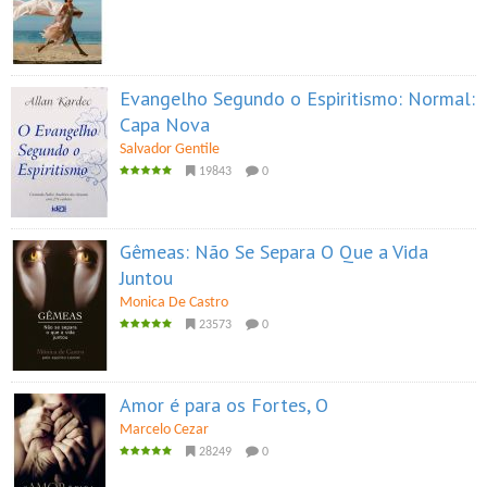
Evangelho Segundo o Espiritismo: Normal:
Capa Nova
Salvador Gentile
19843
0
Gêmeas: Não Se Separa O Que a Vida
Juntou
Monica De Castro
23573
0
Amor é para os Fortes, O
Marcelo Cezar
28249
0