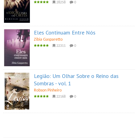
28258
0
Eles Continuam Entre Nós
Zibia Gasparetto
22311
0
Legião: Um Olhar Sobre o Reino das
Sombras - vol. 1
Robson Pinheiro
22168
0