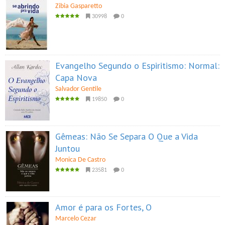
Zibia Gasparetto
30998
0
Evangelho Segundo o Espiritismo: Normal:
Capa Nova
Salvador Gentile
19850
0
Gêmeas: Não Se Separa O Que a Vida
Juntou
Monica De Castro
23581
0
Amor é para os Fortes, O
Marcelo Cezar