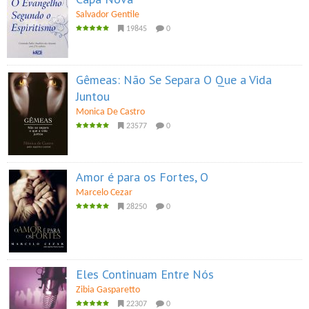
Salvador Gentile
19845
0
Gêmeas: Não Se Separa O Que a Vida
Juntou
Monica De Castro
23577
0
Amor é para os Fortes, O
Marcelo Cezar
28250
0
Eles Continuam Entre Nós
Zibia Gasparetto
22307
0