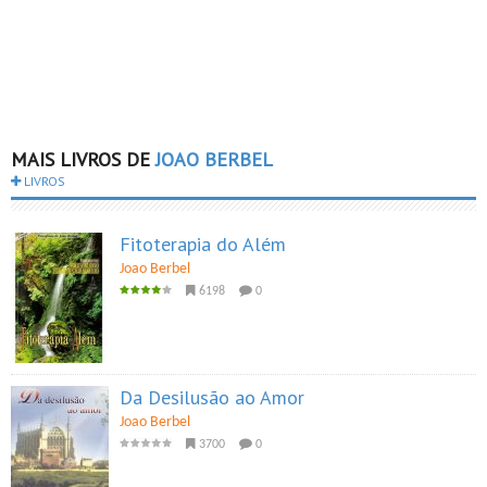
MAIS LIVROS DE
JOAO BERBEL
LIVROS
Fitoterapia do Além
Joao Berbel
6198
0
Da Desilusão ao Amor
Joao Berbel
3700
0