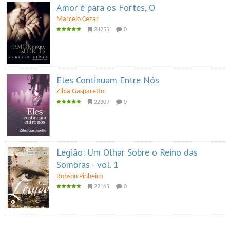
Amor é para os Fortes, O
Marcelo Cezar
28255
0
Eles Continuam Entre Nós
Zibia Gasparetto
22309
0
Legião: Um Olhar Sobre o Reino das
Sombras - vol. 1
Robson Pinheiro
22165
0