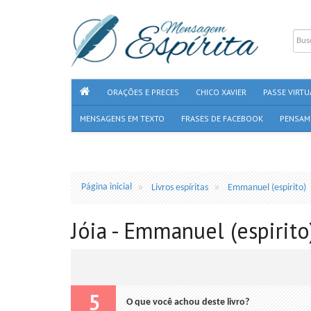
ORAÇÕES E PRECES
CHICO XAVIER
PASSE VIRTU
MENSAGENS EM TEXTO
FRASES DE FACEBOOK
PENSAM
Página inicial
Livros espíritas
Emmanuel (espirito)
Jóia - Emmanuel (espirito
5
O que você achou deste livro?