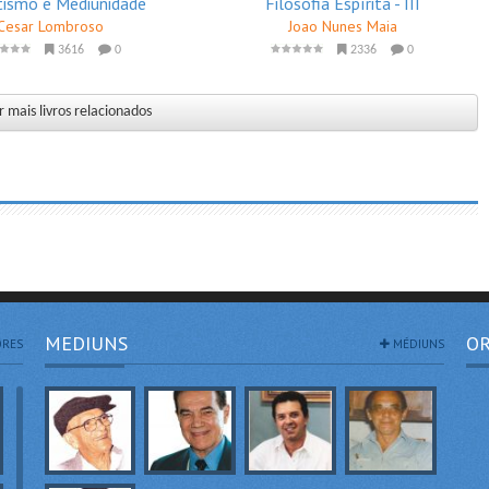
tismo e Mediunidade
Filosofia Espírita - III
Cesar Lombroso
Joao Nunes Maia
3616
0
2336
0
 mais livros relacionados
MEDIUNS
OR
RES
MÉDIUNS