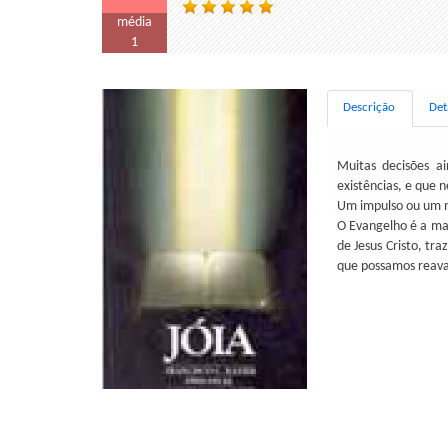
média
1
Descrição
Det
Muitas decisões a
existências, e que 
Um impulso ou um mi
O Evangelho é a mai
de Jesus Cristo, tr
que possamos reaval