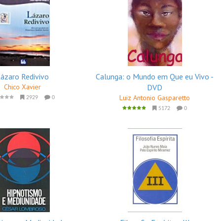
ázaro Redivivo
Calunga: o Mundo em Que eu Vivo -
Chico Xavier
DVD
Luiz Antonio Gasparetto
2929
0
5172
0