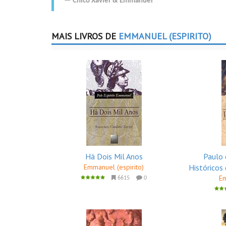
Chico Xavier
&
Emmanuel
MAIS LIVROS DE
EMMANUEL (ESPIRITO)
Há Dois Mil Anos
Paulo 
Emmanuel (espirito)
Históricos 
Em
6615
0