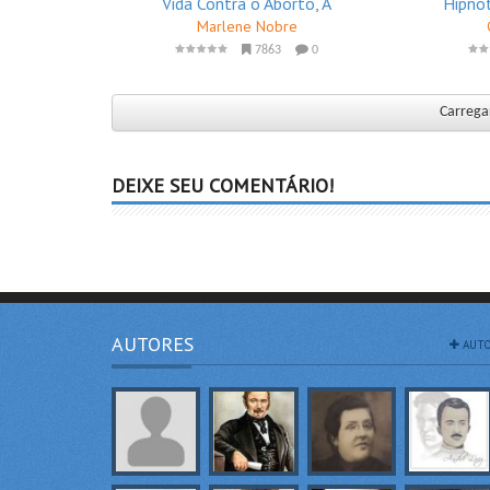
Vida Contra o Aborto, A
Hipno
Marlene Nobre
7863
0
Carregar
DEIXE SEU COMENTÁRIO!
AUTORES
AUTO