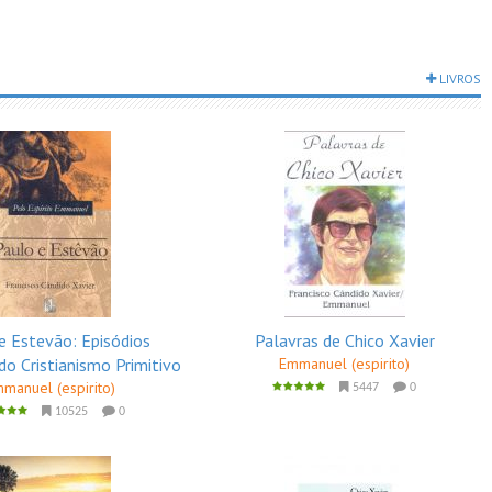
LIVROS
e Estevão: Episódios
Palavras de Chico Xavier
do Cristianismo Primitivo
Emmanuel (espirito)
manuel (espirito)
5447
0
10525
0