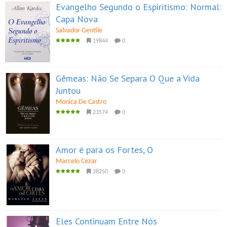
Evangelho Segundo o Espiritismo: Normal:
Capa Nova
Salvador Gentile
19844
0
Gêmeas: Não Se Separa O Que a Vida
Juntou
Monica De Castro
23574
0
Amor é para os Fortes, O
Marcelo Cezar
28250
0
Eles Continuam Entre Nós