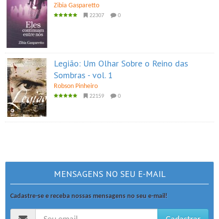
Zibia Gasparetto
22307
0
Legião: Um Olhar Sobre o Reino das
Sombras - vol. 1
Robson Pinheiro
22159
0
MENSAGENS NO SEU E-MAIL
Cadastre-se e receba nossas mensagens no seu e-mail!