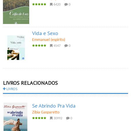
6420
0
Vida e Sexo
Emmanuel (espirito)
4547
0
LIVROS RELACIONADOS
LIVROS
Se Abrindo Pra Vida
Zibia Gasparetto
30992
0