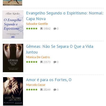
Evangelho Segundo o Espiritismo: Normal:
Capa Nova
Salvador Gentile
19842
0
Gêmeas: Não Se Separa O Que a Vida
Juntou
Monica De Castro
23573
0
Amor é para os Fortes, O
Marcelo Cezar
28249
0