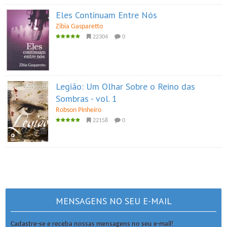
Eles Continuam Entre Nós
Zibia Gasparetto
22304
0
Legião: Um Olhar Sobre o Reino das
Sombras - vol. 1
Robson Pinheiro
22158
0
MENSAGENS NO SEU E-MAIL
Cadastre-se e receba nossas mensagens no seu e-mail!