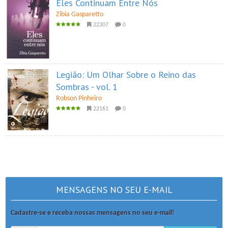
Eles Continuam Entre Nós
Zibia Gasparetto
22307
0
Legião: Um Olhar Sobre o Reino das
Sombras - vol. 1
Robson Pinheiro
22161
0
MENSAGENS NO SEU E-MAIL
Cadastre-se e receba nossas mensagens no seu e-mail!