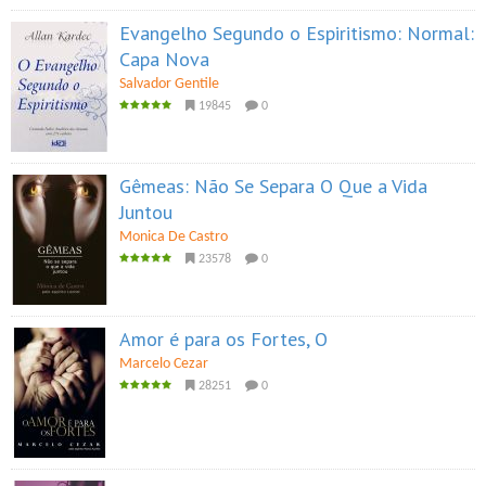
Evangelho Segundo o Espiritismo: Normal:
Capa Nova
Salvador Gentile
19845
0
Gêmeas: Não Se Separa O Que a Vida
Juntou
Monica De Castro
23578
0
Amor é para os Fortes, O
Marcelo Cezar
28251
0