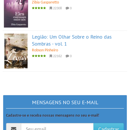
Zibia Gasparetto
22308
0
Legião: Um Olhar Sobre o Reino das
Sombras - vol. 1
Robson Pinheiro
22162
0
MENSAGENS NO SEU E-MAIL
Cadastre-se e receba nossas mensagens no seu e-mail!
Cadastrar