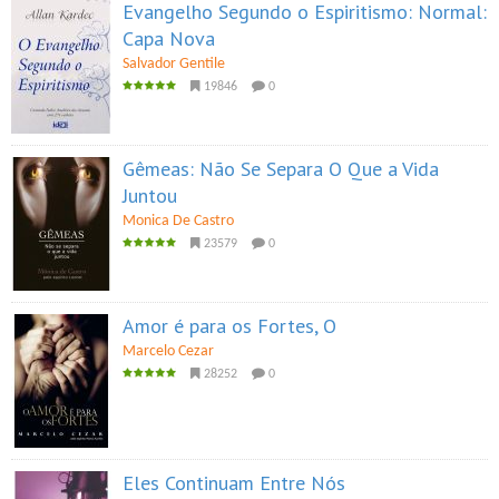
Evangelho Segundo o Espiritismo: Normal:
Capa Nova
Salvador Gentile
19846
0
Gêmeas: Não Se Separa O Que a Vida
Juntou
Monica De Castro
23579
0
Amor é para os Fortes, O
Marcelo Cezar
28252
0
Eles Continuam Entre Nós