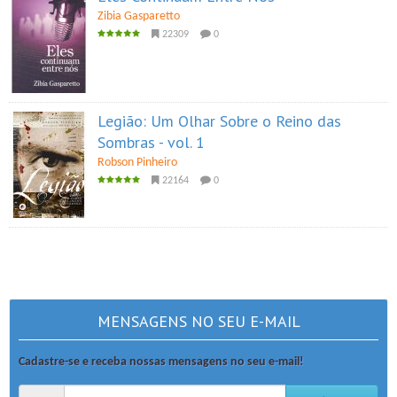
Zibia Gasparetto
22309
0
Legião: Um Olhar Sobre o Reino das
Sombras - vol. 1
Robson Pinheiro
22164
0
MENSAGENS NO SEU E-MAIL
Cadastre-se e receba nossas mensagens no seu e-mail!