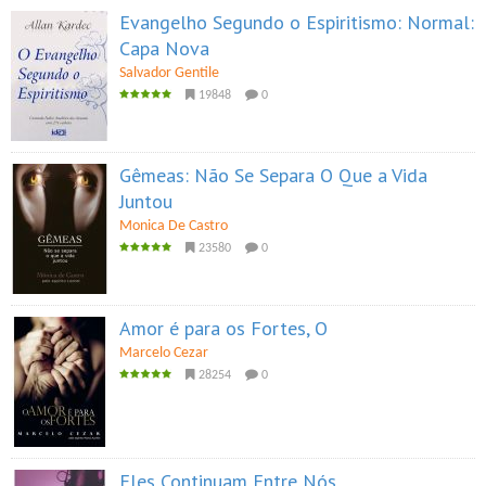
Evangelho Segundo o Espiritismo: Normal:
Capa Nova
Salvador Gentile
19848
0
Gêmeas: Não Se Separa O Que a Vida
Juntou
Monica De Castro
23580
0
Amor é para os Fortes, O
Marcelo Cezar
28254
0
Eles Continuam Entre Nós