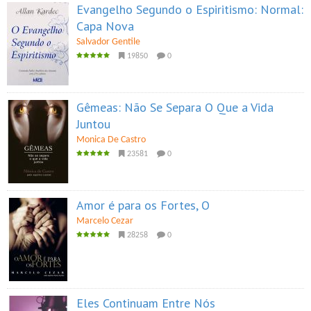
Evangelho Segundo o Espiritismo: Normal:
Capa Nova
Salvador Gentile
19850
0
Gêmeas: Não Se Separa O Que a Vida
Juntou
Monica De Castro
23581
0
Amor é para os Fortes, O
Marcelo Cezar
28258
0
Eles Continuam Entre Nós