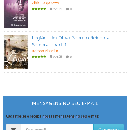
Zibia Gasparetto
22311
0
Legião: Um Olhar Sobre o Reino das
Sombras - vol. 1
Robson Pinheiro
22168
0
MENSAGENS NO SEU E-MAIL
Cadastre-se e receba nossas mensagens no seu e-mail!