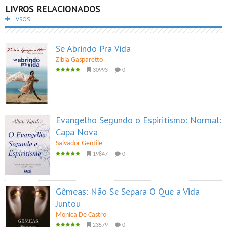
LIVROS RELACIONADOS
LIVROS
Se Abrindo Pra Vida
Zibia Gasparetto
30993
0
Evangelho Segundo o Espiritismo: Normal:
Capa Nova
Salvador Gentile
19847
0
Gêmeas: Não Se Separa O Que a Vida
Juntou
Monica De Castro
23579
0