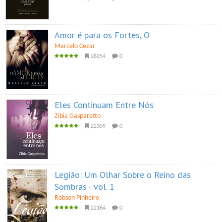
Amor é para os Fortes, O
Marcelo Cezar
28254
0
Eles Continuam Entre Nós
Zibia Gasparetto
22309
0
Legião: Um Olhar Sobre o Reino das
Sombras - vol. 1
Robson Pinheiro
22164
0