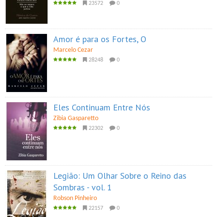
23572
0
Amor é para os Fortes, O
Marcelo Cezar
28248
0
Eles Continuam Entre Nós
Zibia Gasparetto
22302
0
Legião: Um Olhar Sobre o Reino das
Sombras - vol. 1
Robson Pinheiro
22157
0