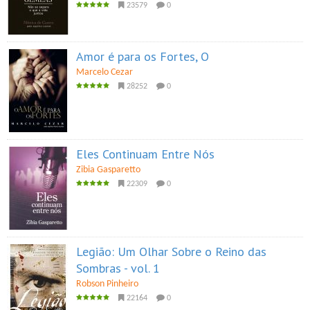
23579
0
Amor é para os Fortes, O
Marcelo Cezar
28252
0
Eles Continuam Entre Nós
Zibia Gasparetto
22309
0
Legião: Um Olhar Sobre o Reino das
Sombras - vol. 1
Robson Pinheiro
22164
0