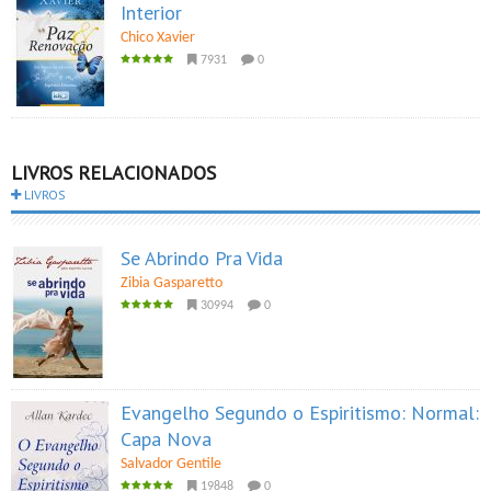
Interior
Chico Xavier
7931
0
LIVROS RELACIONADOS
LIVROS
Se Abrindo Pra Vida
Zibia Gasparetto
30994
0
Evangelho Segundo o Espiritismo: Normal:
Capa Nova
Salvador Gentile
19848
0