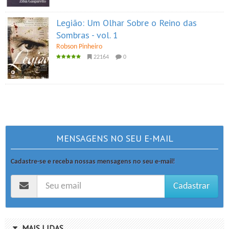
Legião: Um Olhar Sobre o Reino das
Sombras - vol. 1
Robson Pinheiro
22164
0
MENSAGENS NO SEU E-MAIL
Cadastre-se e receba nossas mensagens no seu e-mail!
Cadastrar
MAIS LIDAS