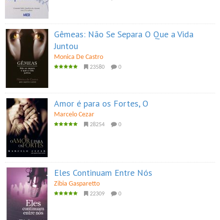
Gêmeas: Não Se Separa O Que a Vida
Juntou
Monica De Castro
23580
0
Amor é para os Fortes, O
Marcelo Cezar
28254
0
Eles Continuam Entre Nós
Zibia Gasparetto
22309
0