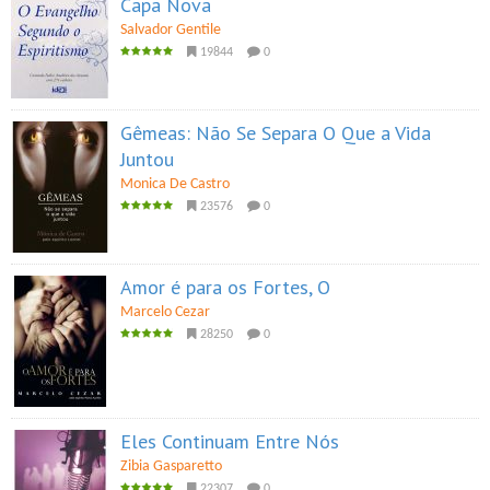
Capa Nova
Salvador Gentile
19844
0
Gêmeas: Não Se Separa O Que a Vida
Juntou
Monica De Castro
23576
0
Amor é para os Fortes, O
Marcelo Cezar
28250
0
Eles Continuam Entre Nós
Zibia Gasparetto
22307
0