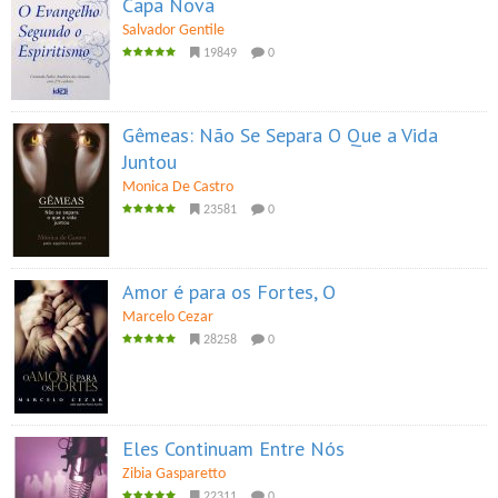
Capa Nova
Salvador Gentile
19849
0
Gêmeas: Não Se Separa O Que a Vida
Juntou
Monica De Castro
23581
0
Amor é para os Fortes, O
Marcelo Cezar
28258
0
Eles Continuam Entre Nós
Zibia Gasparetto
22311
0