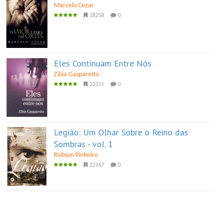
Marcelo Cezar
28258
0
Eles Continuam Entre Nós
Zibia Gasparetto
22311
0
Legião: Um Olhar Sobre o Reino das
Sombras - vol. 1
Robson Pinheiro
22167
0