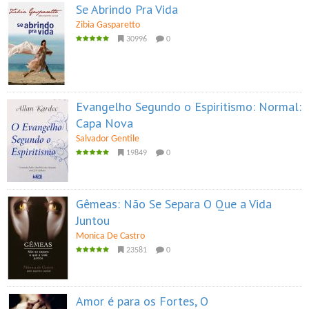
Se Abrindo Pra Vida
Zibia Gasparetto
30996
0
Evangelho Segundo o Espiritismo: Normal:
Capa Nova
Salvador Gentile
19849
0
Gêmeas: Não Se Separa O Que a Vida
Juntou
Monica De Castro
23581
0
Amor é para os Fortes, O