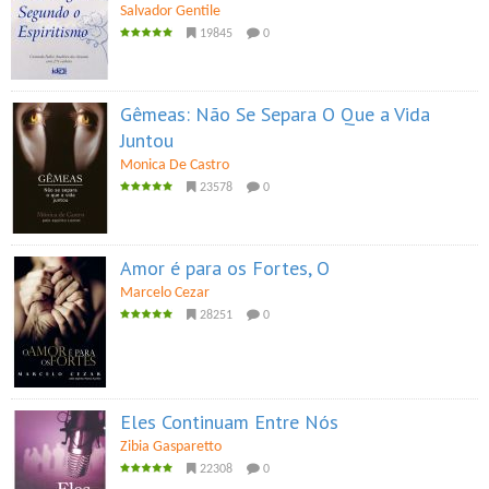
Salvador Gentile
19845
0
Gêmeas: Não Se Separa O Que a Vida
Juntou
Monica De Castro
23578
0
Amor é para os Fortes, O
Marcelo Cezar
28251
0
Eles Continuam Entre Nós
Zibia Gasparetto
22308
0