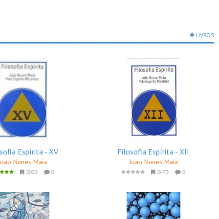
LIVROS
sofia Espírita - XV
Filosofia Espírita - XII
Joao Nunes Maia
Joao Nunes Maia
3023
0
3473
0