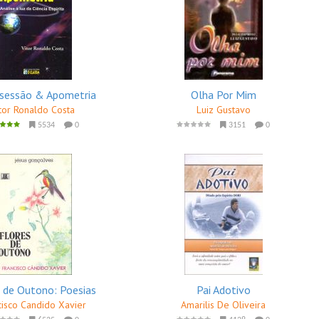
sessão & Apometria
Olha Por Mim
tor Ronaldo Costa
Luiz Gustavo
5534
0
3151
0
 de Outono: Poesias
Pai Adotivo
cisco Candido Xavier
Amarilis De Oliveira