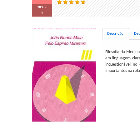
média
1
Descrição
Det
Filosofia da Mediu
em linguagem clara
inquestionável no
importantes na rel