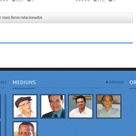
6525
0
4128
0
 mais livros relacionados
MEDIUNS
OR
RES
MÉDIUNS