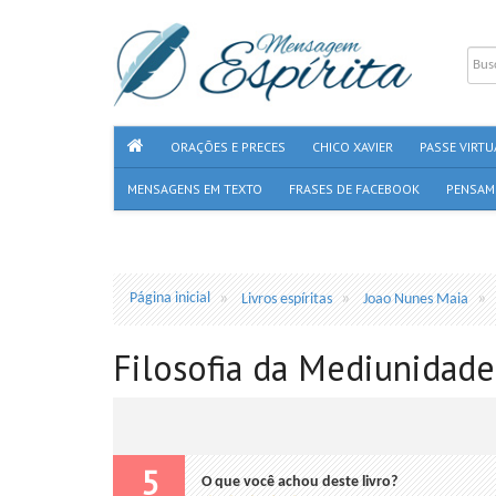
ORAÇÕES E PRECES
CHICO XAVIER
PASSE VIRTU
MENSAGENS EM TEXTO
FRASES DE FACEBOOK
PENSAM
Página inicial
Livros espíritas
Joao Nunes Maia
Filosofia da Mediunidade 
5
O que você achou deste livro?