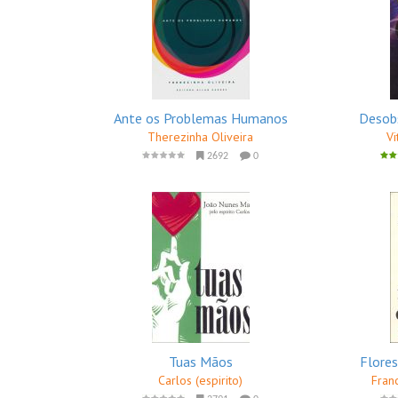
Ante os Problemas Humanos
Desob
Therezinha Oliveira
Vi
2692
0
Tuas Mãos
Flores
Carlos (espirito)
Fran