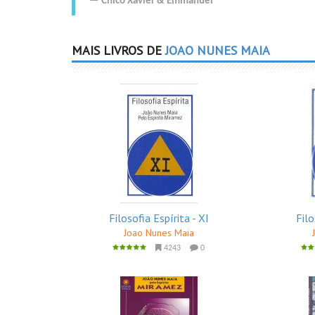
Chico Xavier
&
Emmanuel
MAIS LIVROS DE
JOAO NUNES MAIA
Filosofia Espírita - XI
Filo
Joao Nunes Maia
4243
0