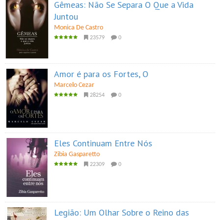
Gêmeas: Não Se Separa O Que a Vida
Juntou
Monica De Castro
23579
0
Amor é para os Fortes, O
Marcelo Cezar
28254
0
Eles Continuam Entre Nós
Zibia Gasparetto
22309
0
Legião: Um Olhar Sobre o Reino das