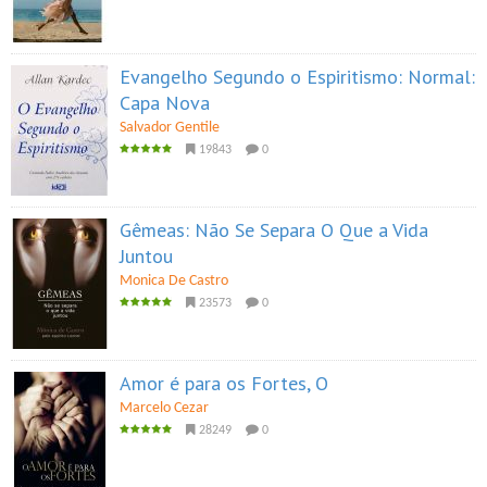
Evangelho Segundo o Espiritismo: Normal:
Capa Nova
Salvador Gentile
19843
0
Gêmeas: Não Se Separa O Que a Vida
Juntou
Monica De Castro
23573
0
Amor é para os Fortes, O
Marcelo Cezar
28249
0