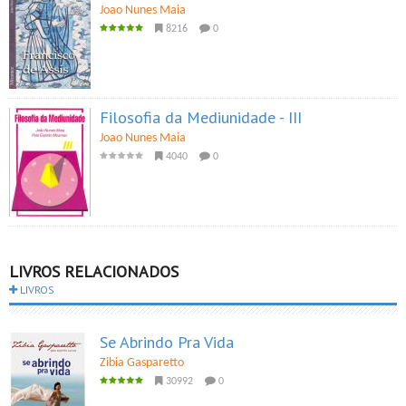
Joao Nunes Maia
8216
0
Filosofia da Mediunidade - III
Joao Nunes Maia
4040
0
LIVROS RELACIONADOS
LIVROS
Se Abrindo Pra Vida
Zibia Gasparetto
30992
0