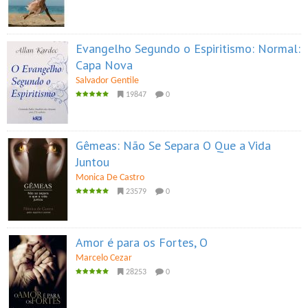
Evangelho Segundo o Espiritismo: Normal:
Capa Nova
Salvador Gentile
19847
0
Gêmeas: Não Se Separa O Que a Vida
Juntou
Monica De Castro
23579
0
Amor é para os Fortes, O
Marcelo Cezar
28253
0