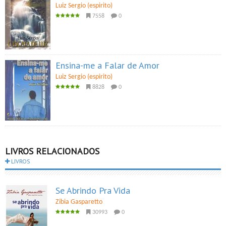
Luiz Sergio (espirito)
7558
0
Ensina-me a Falar de Amor
Luiz Sergio (espirito)
8828
0
LIVROS RELACIONADOS
LIVROS
Se Abrindo Pra Vida
Zibia Gasparetto
30993
0