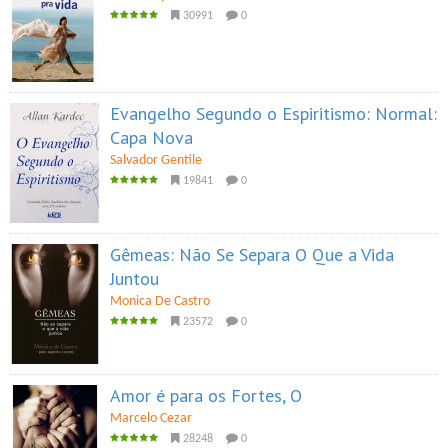
30991
0
Evangelho Segundo o Espiritismo: Normal:
Capa Nova
Salvador Gentile
19841
0
Gêmeas: Não Se Separa O Que a Vida
Juntou
Monica De Castro
23572
0
Amor é para os Fortes, O
Marcelo Cezar
28248
0