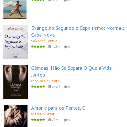
30993
0
Evangelho Segundo o Espiritismo: Normal:
Capa Nova
Salvador Gentile
19844
0
Gêmeas: Não Se Separa O Que a Vida
Juntou
Monica De Castro
23576
0
Amor é para os Fortes, O
Marcelo Cezar
28250
0