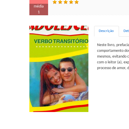
média
1
Descrição
Det
Neste livro, prefac
comportamento dos j
mesmos, evitando co
com o leitor (a), e
processo de amor, de