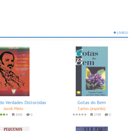
LIVROS
do Verdades Distorcidas
Gotas do Bem
Jacob Melo
Carlos (espirito)
4345
0
2748
0