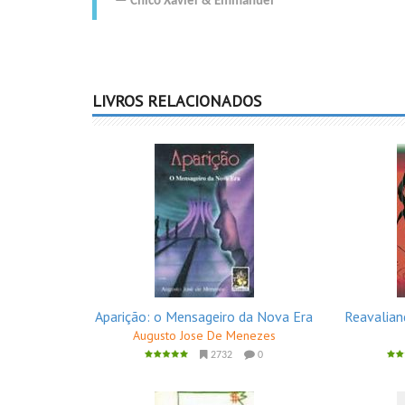
Chico Xavier
&
Emmanuel
LIVROS RELACIONADOS
Aparição: o Mensageiro da Nova Era
Reavalian
Augusto Jose De Menezes
2732
0