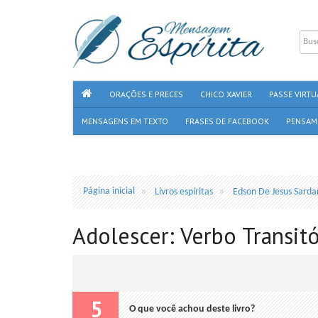
ORAÇÕES E PRECES
CHICO XAVIER
PASSE VIRTU
MENSAGENS EM TEXTO
FRASES DE FACEBOOK
PENSAM
Página inicial
Livros espíritas
Edson De Jesus Sarda
Adolescer: Verbo Transit
5
O que você achou deste livro?