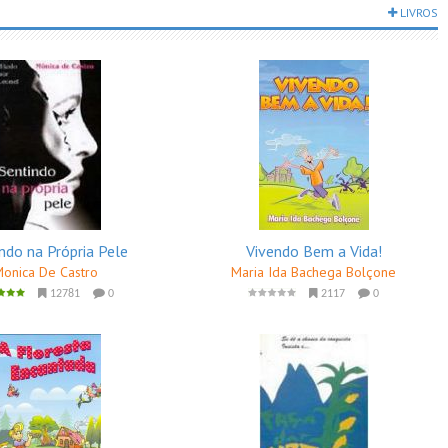
LIVROS
ndo na Própria Pele
Vivendo Bem a Vida!
Monica De Castro
Maria Ida Bachega Bolçone
12781
0
2117
0