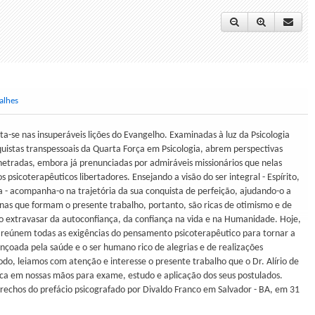
alhes
ta-se nas insuperáveis lições do Evangelho. Examinadas à luz da Psicologia
uistas transpessoais da Quarta Força em Psicologia, abrem perspectivas
etradas, embora já prenunciadas por admiráveis missionários que nelas
psicoterapêuticos libertadores. Ensejando a visão do ser integral - Espírito,
ia - acompanha-o na trajetória da sua conquista de perfeição, ajudando-o a
inas que formam o presente trabalho, portanto, são ricas de otimismo e de
 o extravasar da autoconfiança, da confiança na vida e na Humanidade. Hoje,
 reúnem todas as exigências do pensamento psicoterapêutico para tornar a
bençoada pela saúde e o ser humano rico de alegrias e de realizações
odo, leiamos com atenção e interesse o presente trabalho que o Dr. Alírio de
oca em nossas mãos para exame, estudo e aplicação dos seus postulados.
trechos do prefácio psicografado por Divaldo Franco em Salvador - BA, em 31