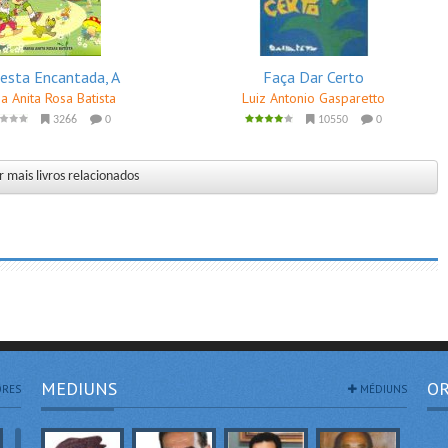
resta Encantada, A
Faça Dar Certo
a Anita Rosa Batista
Luiz Antonio Gasparetto
3266
0
10550
0
 mais livros relacionados
MEDIUNS
OR
RES
MÉDIUNS