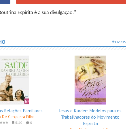
utrina Espírita é a sua divulgação."
HO
LIVROS
as Relações Familiares
Jesus e Kardec: Modelos para os
io De Cerqueira Filho
Traballhadores do Movimento
Espiríta
5110
0