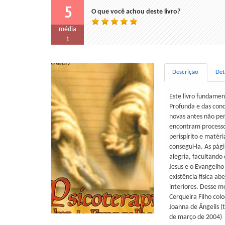
5
O que você achou deste livro?
média
1
Descrição
Det
Este livro fundamen
Profunda e das conq
novas antes não pen
encontram processos 
perispírito e matér
consegui-la. As pág
alegria, facultando
Jesus e o Evangelho
existência física a
interiores. Desse m
Cerqueira Filho col
Joanna de Ângelis (
de março de 2004)