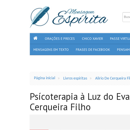
ORAÇÕES E PRECES
CHICO XAVIER
PASSE VIRTU
MENSAGENS EM TEXTO
FRASES DE FACEBOOK
PENSAM
Página inicial
Livros espíritas
Alirio De Cerqueira Fi
Psícoterapia à Luz do Eva
Cerqueira Filho