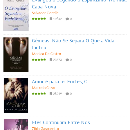
Capa Nova
Salvador Gentile
19842
0
Gêmeas: Não Se Separa O Que a Vida
Juntou
Monica De Castro
23573
0
Amor é para os Fortes, O
Marcelo Cezar
28249
0
Eles Continuam Entre Nós
Zibia Gasparetto