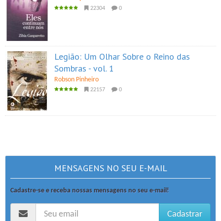
22304
0
Legião: Um Olhar Sobre o Reino das
Sombras - vol. 1
Robson Pinheiro
22157
0
MENSAGENS NO SEU E-MAIL
Cadastre-se e receba nossas mensagens no seu e-mail!
Cadastrar