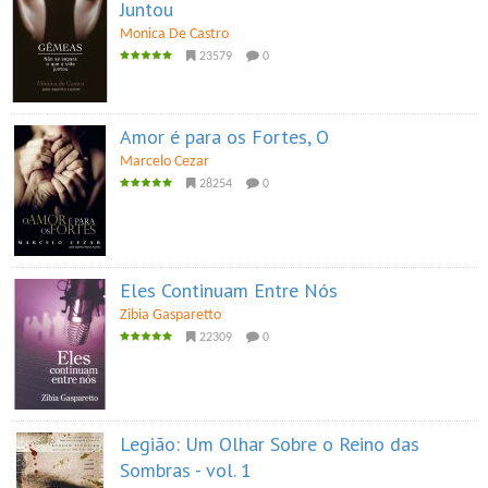
Juntou
Monica De Castro
23579
0
Amor é para os Fortes, O
Marcelo Cezar
28254
0
Eles Continuam Entre Nós
Zibia Gasparetto
22309
0
Legião: Um Olhar Sobre o Reino das
Sombras - vol. 1