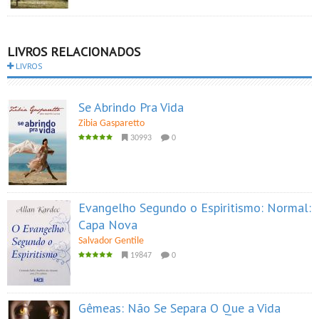
LIVROS RELACIONADOS
LIVROS
Se Abrindo Pra Vida
Zibia Gasparetto
30993
0
Evangelho Segundo o Espiritismo: Normal:
Capa Nova
Salvador Gentile
19847
0
Gêmeas: Não Se Separa O Que a Vida