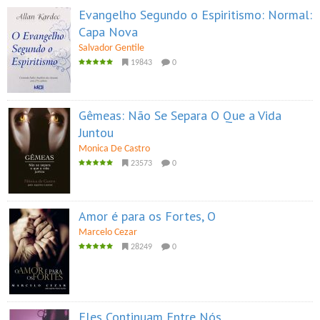
Evangelho Segundo o Espiritismo: Normal:
Capa Nova
Salvador Gentile
19843
0
Gêmeas: Não Se Separa O Que a Vida
Juntou
Monica De Castro
23573
0
Amor é para os Fortes, O
Marcelo Cezar
28249
0
Eles Continuam Entre Nós