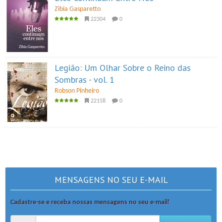
Zibia Gasparetto
22304
0
Legião: Um Olhar Sobre o Reino das
Sombras - vol. 1
Robson Pinheiro
22158
0
MENSAGENS NO SEU E-MAIL
Cadastre-se e receba nossas mensagens no seu e-mail!