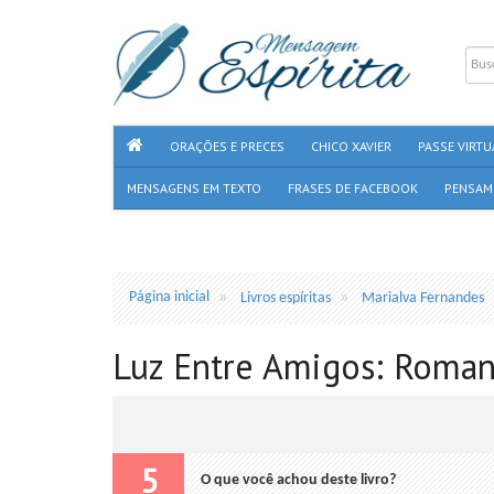
ORAÇÕES E PRECES
CHICO XAVIER
PASSE VIRTU
MENSAGENS EM TEXTO
FRASES DE FACEBOOK
PENSAM
Página inicial
Livros espíritas
Marialva Fernandes
Luz Entre Amigos: Roman
5
O que você achou deste livro?