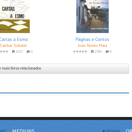
Cartas a Esmo
Páginas e Contos
Cairbar Schutel
Joao Nunes Maia
2727
0
2789
0
 mais livros relacionados
MEDIUNS
OR
RES
MÉDIUNS