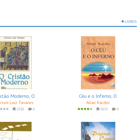
LIVROS
istão Moderno, O
Céu e o Inferno, O
rson Luiz Tavares
Allan Kardec
2720
0
5072
0