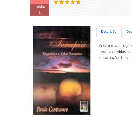
média
1
Descrição
Det
O livro traz a traje
terapia de vidas pas
encarnações tinha p