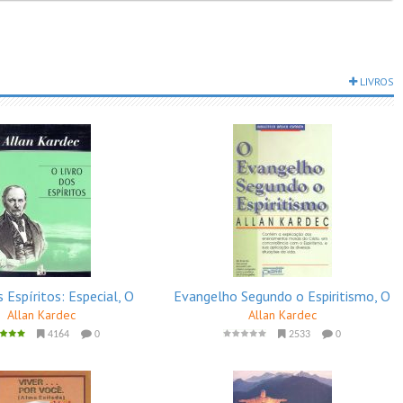
LIVROS
s Espíritos: Especial, O
Evangelho Segundo o Espiritismo, O
Allan Kardec
Allan Kardec
4164
0
2533
0