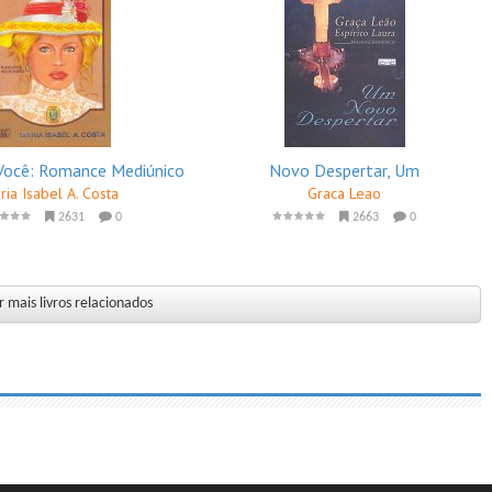
r Você: Romance Mediúnico
Novo Despertar, Um
ria Isabel A. Costa
Graca Leao
2631
0
2663
0
 mais livros relacionados