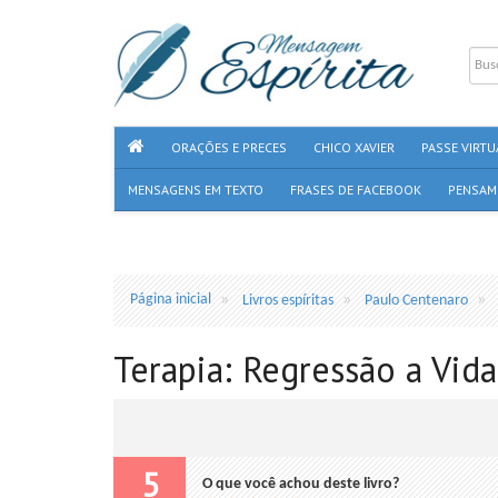
ORAÇÕES E PRECES
CHICO XAVIER
PASSE VIRTU
MENSAGENS EM TEXTO
FRASES DE FACEBOOK
PENSAM
Página inicial
Livros espíritas
Paulo Centenaro
Terapia: Regressão a Vida
5
O que você achou deste livro?